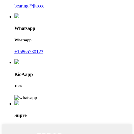
bearing@jito.cc
Whatsapp
Whatsapp
+15865730123
KioAapp
Judi
Supre