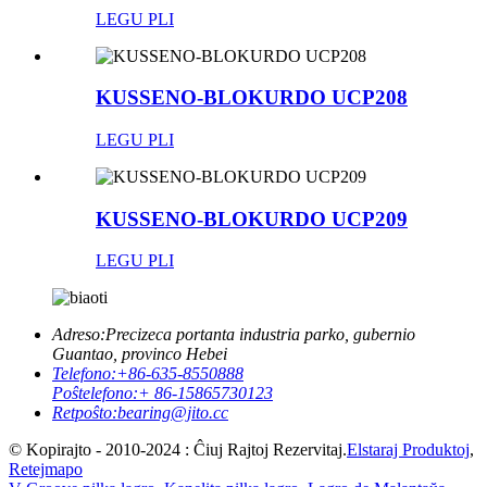
LEGU PLI
KUSSENO-BLOKURDO UCP208
LEGU PLI
KUSSENO-BLOKURDO UCP209
LEGU PLI
Adreso:
Precizeca portanta industria parko, gubernio
Guantao, provinco Hebei
Telefono:
+86-635-8550888
Poŝtelefono:
+ 86-15865730123
Retpoŝto:
bearing@jito.cc
© Kopirajto - 2010-2024 : Ĉiuj Rajtoj Rezervitaj.
Elstaraj Produktoj
,
Retejmapo