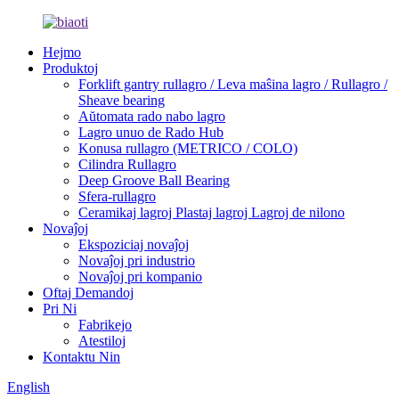
Hejmo
Produktoj
Forklift gantry rullagro / Leva maŝina lagro / Rullagro /
Sheave bearing
Aŭtomata rado nabo lagro
Lagro unuo de Rado Hub
Konusa rullagro (METRICO / COLO)
Cilindra Rullagro
Deep Groove Ball Bearing
Sfera-rullagro
Ceramikaj lagroj Plastaj lagroj Lagroj de nilono
Novaĵoj
Ekspoziciaj novaĵoj
Novaĵoj pri industrio
Novaĵoj pri kompanio
Oftaj Demandoj
Pri Ni
Fabrikejo
Atestiloj
Kontaktu Nin
English