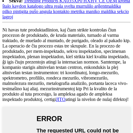
Sekva:
Trending Products KA035XP0 HXHV CE OEM kroma
ŝtalo kaydon katalogo ultra reala svelta murrulilo arĝentmaldika
pilko pintigita puŝo angula kontakto metrika maniko maldika sekcio
lagroj
Ni havas tute produktadlinion, kaj ĉiam strikte kontrolas ĉiun
procezon de produktado, de kruda materialo, turnado al varma
traktado, de muelado al muntado, de purigado, oleado al pakado ktp.
La operacio de ĉiu procezo estas tre skrupule. En la procezo de
produktado, per mem-inspektado, sekvu inspektadon, specimenan
inspektadon, plenan inspektadon, kiel strikta kiel kvalita inspektado,
ĝi igis ĉiujn prezentojn atingi la internacian normon. Samtempe, la
kompanio starigis altnivelan testan centron, enkondukis la plej
altnivelan testan instrumenton: tri koordinatoj, longo-mezurilo,
spektrometro, profililo, rondeca mezurilo, vibromezurilo,
malmolezura mezurilo, metalografia analizilo, portanta laceca vivo-
testmaŝino kaj aliaj. mezurinstrumentoj ktp Pri la kvalito de la
produkto al tuta procesigo, la ampleksa agado de ampleksa
inspektado produktoj, certigi
JITO
atingi la nivelon de nulaj difektoj!