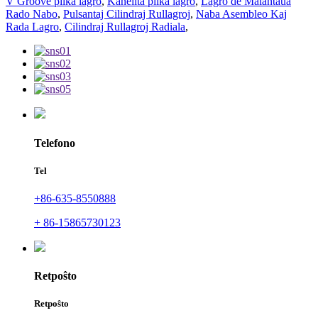
V Groove pilka lagro
,
Kanelita pilka lagro
,
Lagro de Malantaŭa
Rado Nabo
,
Pulsantaj Cilindraj Rullagroj
,
Naba Asembleo Kaj
Rada Lagro
,
Cilindraj Rullagroj Radiala
,
Telefono
Tel
+86-635-8550888
+ 86-15865730123
Retpoŝto
Retpoŝto