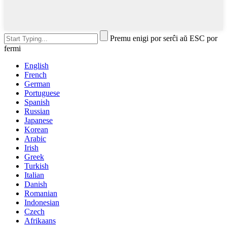
Premu enigi por serĉi aŭ ESC por
fermi
English
French
German
Portuguese
Spanish
Russian
Japanese
Korean
Arabic
Irish
Greek
Turkish
Italian
Danish
Romanian
Indonesian
Czech
Afrikaans