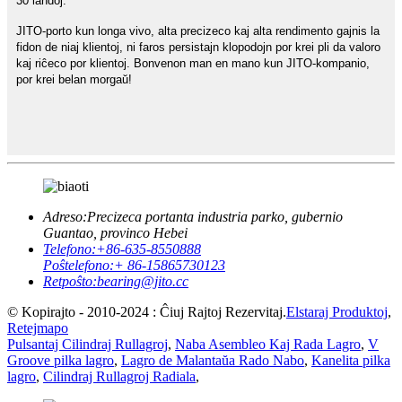
30 landoj.
JITO-porto kun longa vivo, alta precizeco kaj alta rendimento gajnis la
fidon de niaj klientoj, ni faros persistajn klopodojn por krei pli da valoro
kaj riĉeco por klientoj. Bonvenon man en mano kun JITO-kompanio,
por krei belan morgaŭ!
Adreso:
Precizeca portanta industria parko, gubernio
Guantao, provinco Hebei
Telefono:
+86-635-8550888
Poŝtelefono:
+ 86-15865730123
Retpoŝto:
bearing@jito.cc
© Kopirajto - 2010-2024 : Ĉiuj Rajtoj Rezervitaj.
Elstaraj Produktoj
,
Retejmapo
Pulsantaj Cilindraj Rullagroj
,
Naba Asembleo Kaj Rada Lagro
,
V
Groove pilka lagro
,
Lagro de Malantaŭa Rado Nabo
,
Kanelita pilka
lagro
,
Cilindraj Rullagroj Radiala
,