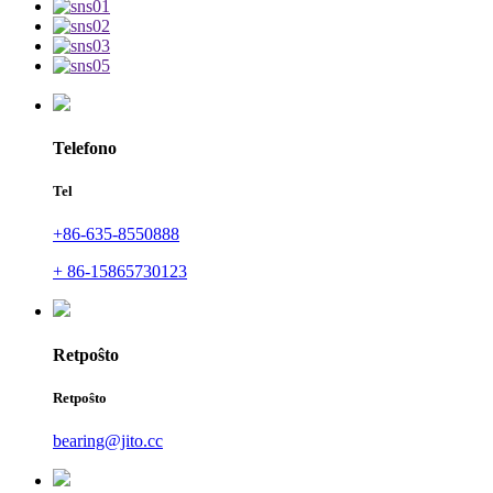
Telefono
Tel
+86-635-8550888
+ 86-15865730123
Retpoŝto
Retpoŝto
bearing@jito.cc