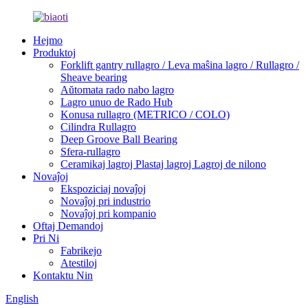
Hejmo
Produktoj
Forklift gantry rullagro / Leva maŝina lagro / Rullagro /
Sheave bearing
Aŭtomata rado nabo lagro
Lagro unuo de Rado Hub
Konusa rullagro (METRICO / COLO)
Cilindra Rullagro
Deep Groove Ball Bearing
Sfera-rullagro
Ceramikaj lagroj Plastaj lagroj Lagroj de nilono
Novaĵoj
Ekspoziciaj novaĵoj
Novaĵoj pri industrio
Novaĵoj pri kompanio
Oftaj Demandoj
Pri Ni
Fabrikejo
Atestiloj
Kontaktu Nin
English