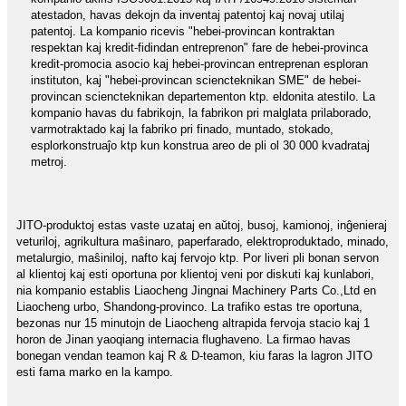
atestadon, havas dekojn da inventaj patentoj kaj novaj utilaj
patentoj. La kompanio ricevis "hebei-provincan kontraktan
respektan kaj kredit-fidindan entreprenon" fare de hebei-provinca
kredit-promocia asocio kaj hebei-provincan entreprenan esploran
instituton, kaj "hebei-provincan sciencteknikan SME" de hebei-
provincan sciencteknikan departementon ktp. eldonita atestilo. La
kompanio havas du fabrikojn, la fabrikon pri malglata prilaborado,
varmotraktado kaj la fabriko pri finado, muntado, stokado,
esplorkonstruaĵo ktp kun konstrua areo de pli ol 30 000 kvadrataj
metroj.
JITO-produktoj estas vaste uzataj en aŭtoj, busoj, kamionoj, inĝenieraj
veturiloj, agrikultura maŝinaro, paperfarado, elektroproduktado, minado,
metalurgio, maŝiniloj, nafto kaj fervojo ktp. Por liveri pli bonan servon
al klientoj kaj esti oportuna por klientoj veni por diskuti kaj kunlabori,
nia kompanio establis Liaocheng Jingnai Machinery Parts Co.,Ltd en
Liaocheng urbo, Shandong-provinco. La trafiko estas tre oportuna,
bezonas nur 15 minutojn de Liaocheng altrapida fervoja stacio kaj 1
horon de Jinan yaoqiang internacia flughaveno. La firmao havas
bonegan vendan teamon kaj R & D-teamon, kiu faras la lagron JITO
esti fama marko en la kampo.