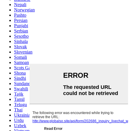
Nepali
Norwegian
Pashto
Persian
Punjabi
Serbian
Sesotho
Sinhala
Slovak
Slovenian
Somali
Samoan
Scots Gaelic
Shona
Sindhi
Sundanese
Swahili
Tajik
Tamil
Telugu
Thai
Ukrainian
Urdu
Uzbek
Vietnamese