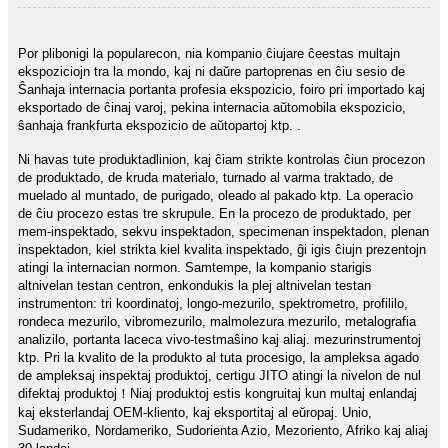
Por plibonigi la popularecon, nia kompanio ĉiujare ĉeestas multajn
ekspoziciojn tra la mondo, kaj ni daŭre partoprenas en ĉiu sesio de
Ŝanhaja internacia portanta profesia ekspozicio, foiro pri importado kaj
eksportado de ĉinaj varoj, pekina internacia aŭtomobila ekspozicio,
ŝanhaja frankfurta ekspozicio de aŭtopartoj ktp. .
Ni havas tute produktadlinion, kaj ĉiam strikte kontrolas ĉiun procezon
de produktado, de kruda materialo, turnado al varma traktado, de
muelado al muntado, de purigado, oleado al pakado ktp. La operacio
de ĉiu procezo estas tre skrupule. En la procezo de produktado, per
mem-inspektado, sekvu inspektadon, specimenan inspektadon, plenan
inspektadon, kiel strikta kiel kvalita inspektado, ĝi igis ĉiujn prezentojn
atingi la internacian normon. Samtempe, la kompanio starigis
altnivelan testan centron, enkondukis la plej altnivelan testan
instrumenton: tri koordinatoj, longo-mezurilo, spektrometro, profililo,
rondeca mezurilo, vibromezurilo, malmolezura mezurilo, metalografia
analizilo, portanta laceca vivo-testmaŝino kaj aliaj. mezurinstrumentoj
ktp. Pri la kvalito de la produkto al tuta procesigo, la ampleksa agado
de ampleksaj inspektaj produktoj, certigu JITO atingi la nivelon de nul
difektaj produktoj！Niaj produktoj estis kongruitaj kun multaj enlandaj
kaj eksterlandaj OEM-kliento, kaj eksportitaj al eŭropaj. Unio,
Sudameriko, Nordameriko, Sudorienta Azio, Mezoriento, Afriko kaj aliaj