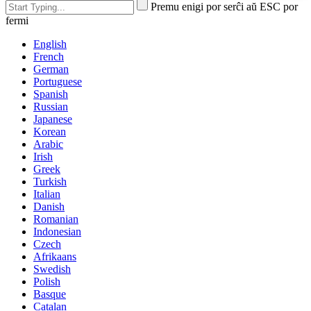
Premu enigi por serĉi aŭ ESC por
fermi
English
French
German
Portuguese
Spanish
Russian
Japanese
Korean
Arabic
Irish
Greek
Turkish
Italian
Danish
Romanian
Indonesian
Czech
Afrikaans
Swedish
Polish
Basque
Catalan