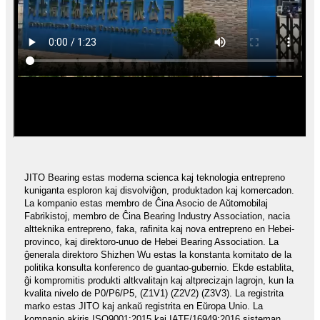
JITO Bearing estas moderna scienca kaj teknologia entrepreno
kuniganta esploron kaj disvolviĝon, produktadon kaj komercadon.
La kompanio estas membro de Ĉina Asocio de Aŭtomobilaj
Fabrikistoj, membro de Ĉina Bearing Industry Association, nacia
altteknika entrepreno, faka, rafinita kaj nova entrepreno en Hebei-
provinco, kaj direktoro-unuo de Hebei Bearing Association. La
ĝenerala direktoro Shizhen Wu estas la konstanta komitato de la
politika konsulta konferenco de guantao-gubernio. Ekde establita,
ĝi kompromitis produkti altkvalitajn kaj altprecizajn lagrojn, kun la
kvalita nivelo de P0/P6/P5, (Z1V1) (Z2V2) (Z3V3). La registrita
marko estas JITO kaj ankaŭ registrita en Eŭropa Unio. La
kompanio akiris ISO9001:2015 kaj IATF/16949:2016 sisteman