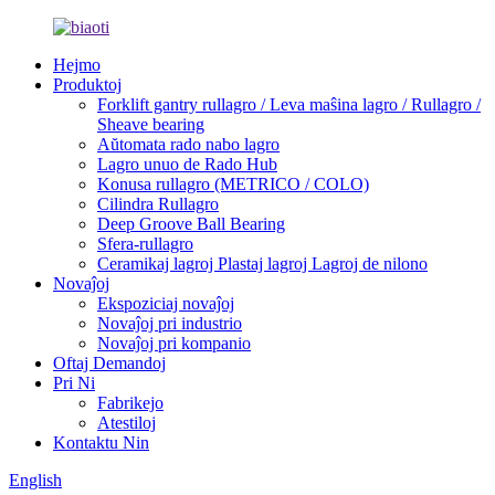
Hejmo
Produktoj
Forklift gantry rullagro / Leva maŝina lagro / Rullagro /
Sheave bearing
Aŭtomata rado nabo lagro
Lagro unuo de Rado Hub
Konusa rullagro (METRICO / COLO)
Cilindra Rullagro
Deep Groove Ball Bearing
Sfera-rullagro
Ceramikaj lagroj Plastaj lagroj Lagroj de nilono
Novaĵoj
Ekspoziciaj novaĵoj
Novaĵoj pri industrio
Novaĵoj pri kompanio
Oftaj Demandoj
Pri Ni
Fabrikejo
Atestiloj
Kontaktu Nin
English