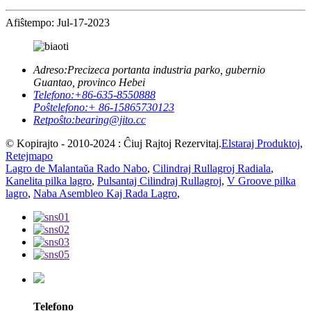
Afiŝtempo: Jul-17-2023
Adreso:
Precizeca portanta industria parko, gubernio
Guantao, provinco Hebei
Telefono:
+86-635-8550888
Poŝtelefono:
+ 86-15865730123
Retpoŝto:
bearing@jito.cc
© Kopirajto - 2010-2024 : Ĉiuj Rajtoj Rezervitaj.
Elstaraj Produktoj
,
Retejmapo
Lagro de Malantaŭa Rado Nabo
,
Cilindraj Rullagroj Radiala
,
Kanelita pilka lagro
,
Pulsantaj Cilindraj Rullagroj
,
V Groove pilka
lagro
,
Naba Asembleo Kaj Rada Lagro
,
Telefono