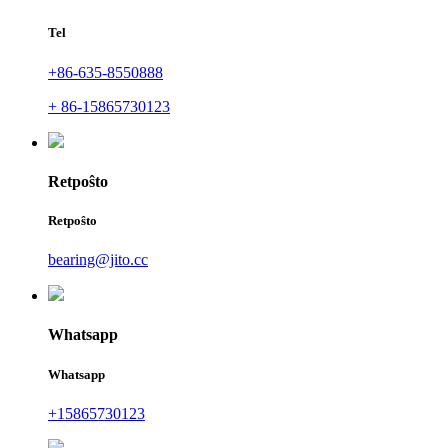
Tel
+86-635-8550888
+ 86-15865730123
Retpoŝto
Retpoŝto
bearing@jito.cc
Whatsapp
Whatsapp
+15865730123