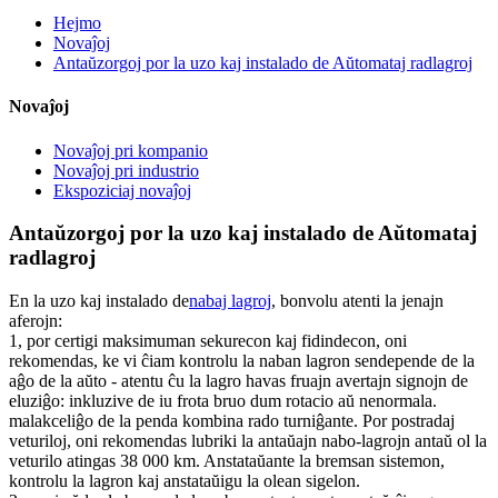
Hejmo
Novaĵoj
Antaŭzorgoj por la uzo kaj instalado de Aŭtomataj radlagroj
Novaĵoj
Novaĵoj pri kompanio
Novaĵoj pri industrio
Ekspoziciaj novaĵoj
Antaŭzorgoj por la uzo kaj instalado de Aŭtomataj
radlagroj
En la uzo kaj instalado de
nabaj lagroj
, bonvolu atenti la jenajn
aferojn:
1, por certigi maksimuman sekurecon kaj fidindecon, oni
rekomendas, ke vi ĉiam kontrolu la naban lagron sendepende de la
aĝo de la aŭto - atentu ĉu la lagro havas fruajn avertajn signojn de
eluziĝo: inkluzive de iu frota bruo dum rotacio aŭ nenormala.
malakceliĝo de la penda kombina rado turniĝante. Por postradaj
veturiloj, oni rekomendas lubriki la antaŭajn nabo-lagrojn antaŭ ol la
veturilo atingas 38 000 km. Anstataŭante la bremsan sistemon,
kontrolu la lagron kaj anstataŭigu la olean sigelon.