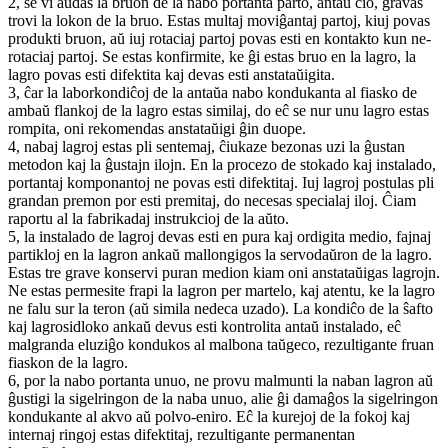
2, se vi aŭdas la bruon de la nabo portanta parto, antaŭ ĉio, gravas
trovi la lokon de la bruo. Estas multaj moviĝantaj partoj, kiuj povas
produkti bruon, aŭ iuj rotaciaj partoj povas esti en kontakto kun ne-
rotaciaj partoj. Se estas konfirmite, ke ĝi estas bruo en la lagro, la
lagro povas esti difektita kaj devas esti anstataŭigita.
3, ĉar la laborkondiĉoj de la antaŭa nabo kondukanta al fiasko de
ambaŭ flankoj de la lagro estas similaj, do eĉ se nur unu lagro estas
rompita, oni rekomendas anstataŭigi ĝin duope.
4, nabaj lagroj estas pli sentemaj, ĉiukaze bezonas uzi la ĝustan
metodon kaj la ĝustajn ilojn. En la procezo de stokado kaj instalado,
portantaj komponantoj ne povas esti difektitaj. Iuj lagroj postulas pli
grandan premon por esti premitaj, do necesas specialaj iloj. Ĉiam
raportu al la fabrikadaj instrukcioj de la aŭto.
5, la instalado de lagroj devas esti en pura kaj ordigita medio, fajnaj
partikloj en la lagron ankaŭ mallongigos la servodaŭron de la lagro.
Estas tre grave konservi puran medion kiam oni anstataŭigas lagrojn.
Ne estas permesite frapi la lagron per martelo, kaj atentu, ke la lagro
ne falu sur la teron (aŭ simila nedeca uzado). La kondiĉo de la ŝafto
kaj lagrosidloko ankaŭ devus esti kontrolita antaŭ instalado, eĉ
malgranda eluziĝo kondukos al malbona taŭgeco, rezultigante fruan
fiaskon de la lagro.
6, por la nabo portanta unuo, ne provu malmunti la naban lagron aŭ
ĝustigi la sigelringon de la naba unuo, alie ĝi damaĝos la sigelringon
kondukante al akvo aŭ polvo-eniro. Eĉ la kurejoj de la fokoj kaj
internaj ringoj estas difektitaj, rezultigante permanentan