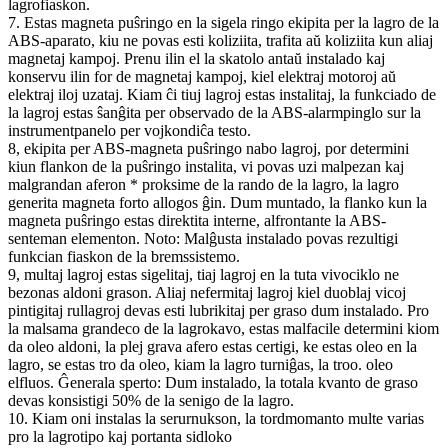
lagrofiaskon.
7. Estas magneta puŝringo en la sigela ringo ekipita per la lagro de la
ABS-aparato, kiu ne povas esti koliziita, trafita aŭ koliziita kun aliaj
magnetaj kampoj. Prenu ilin el la skatolo antaŭ instalado kaj
konservu ilin for de magnetaj kampoj, kiel elektraj motoroj aŭ
elektraj iloj uzataj. Kiam ĉi tiuj lagroj estas instalitaj, la funkciado de
la lagroj estas ŝanĝita per observado de la ABS-alarmpinglo sur la
instrumentpanelo per vojkondiĉa testo.
8, ekipita per ABS-magneta puŝringo nabo lagroj, por determini
kiun flankon de la puŝringo instalita, vi povas uzi malpezan kaj
malgrandan aferon * proksime de la rando de la lagro, la lagro
generita magneta forto allogos ĝin. Dum muntado, la flanko kun la
magneta puŝringo estas direktita interne, alfrontante la ABS-
senteman elementon. Noto: Malĝusta instalado povas rezultigi
funkcian fiaskon de la bremssistemo.
9, multaj lagroj estas sigelitaj, tiaj lagroj en la tuta vivociklo ne
bezonas aldoni grason. Aliaj nefermitaj lagroj kiel duoblaj vicoj
pintigitaj rullagroj devas esti lubrikitaj per graso dum instalado. Pro
la malsama grandeco de la lagrokavo, estas malfacile determini kiom
da oleo aldoni, la plej grava afero estas certigi, ke estas oleo en la
lagro, se estas tro da oleo, kiam la lagro turniĝas, la troo. oleo
elfluos. Ĝenerala sperto: Dum instalado, la totala kvanto de graso
devas konsistigi 50% de la senigo de la lagro.
10. Kiam oni instalas la serurnukson, la tordmomanto multe varias
pro la lagrotipo kaj portanta sidloko