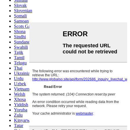
Sinhala
Slovak
Slovenian
Somali
Samoan
Scots Gaelic
Shona
Sindhi
Sundanese
Swahili
Tajik
Tamil
Telugu
Thai
Ukrainian
Urdu
Uzbek
Vietnamese
Welsh
Xhosa
Yiddish
Yoruba
Zulu
Kinyarwanda
Tatar