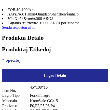
FOB:
$0-100/Aro
HAVENO:
Tianjin/Qingdao/Shenzhen/ŝanhajo
Min.Ordo Kvanto:
500 AROJ
Kapablo de Provizo:
10000 AROJ por Monato
Sendu retpoŝton al ni
Produkta Detalo
Produktaj Etikedoj
* Specifoj
Lagro Detalo
45*108*16
Item No.
Lagro Tipo
Forklift lagro
Materialo
Kromŝtalo GCr15
Precizeco
P0,P2,P5,P6,P4