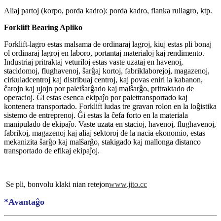
Aliaj partoj (korpo, porda kadro): porda kadro, flanka rullagro, ktp.
Forklift Bearing Apliko
Forklift-lagro estas malsama de ordinaraj lagroj, kiuj estas pli bonaj
ol ordinaraj lagroj en laboro, portantaj materialoj kaj rendimento.
Industriaj pritraktaj veturiloj estas vaste uzataj en havenoj,
stacidomoj, flughavenoj, ŝarĝaj kortoj, fabriklaborejoj, magazenoj,
cirkuladcentroj kaj distribuaj centroj, kaj povas eniri la kabanon,
ĉarojn kaj ujojn por paletŝarĝado kaj malŝarĝo, pritraktado de
operacioj. Ĝi estas esenca ekipaĵo por palettransportado kaj
kontenera transportado. Forklift ludas tre gravan rolon en la loĝistika
sistemo de entreprenoj. Ĝi estas la ĉefa forto en la materiala
manipulado de ekipaĵo. Vaste uzata en stacioj, havenoj, flughavenoj,
fabrikoj, magazenoj kaj aliaj sektoroj de la nacia ekonomio, estas
mekanizita ŝarĝo kaj malŝarĝo, stakigado kaj mallonga distanco
transportado de efikaj ekipaĵoj.
Se pli, bonvolu klaki nian retejon
www.jito.cc
*Avantaĝo