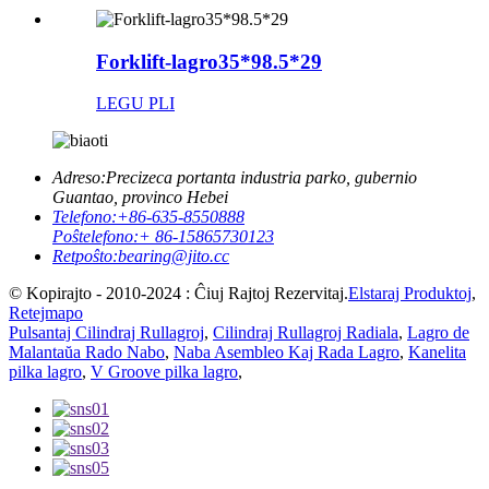
Forklift-lagro35*98.5*29
LEGU PLI
Adreso:
Precizeca portanta industria parko, gubernio
Guantao, provinco Hebei
Telefono:
+86-635-8550888
Poŝtelefono:
+ 86-15865730123
Retpoŝto:
bearing@jito.cc
© Kopirajto - 2010-2024 : Ĉiuj Rajtoj Rezervitaj.
Elstaraj Produktoj
,
Retejmapo
Pulsantaj Cilindraj Rullagroj
,
Cilindraj Rullagroj Radiala
,
Lagro de
Malantaŭa Rado Nabo
,
Naba Asembleo Kaj Rada Lagro
,
Kanelita
pilka lagro
,
V Groove pilka lagro
,