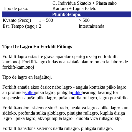
C. Individua Skatolo + Plasta sako +
Tipo de pako:
Kartono + Ligna Paleto
Plumbotempo
:
Kvanto (Pecoj)
1 – 500
> 500
Est. Tempo (tagoj)
2
Intertraktenda
Tipo De Lagro En Forklift Fittings
Forklift-lagro estas tre grava aparataro-partoj uzataj en forklift-
kamionoj. Forklift-lagro ludas neanstataŭeblan rolon en la laboro de
forklift-kamionoj
Tipo de lagro en ŝarĝaŭtoj.
Forklift antaŭa akso ĉasio: nabo lagro - angula kontakta pilko lagro
aŭ profunda
sulko
pilka lagro, pintigita
rulilo
bearing, bearing for
suspension - puŝo pilka lagro, puŝa kudrila rullagro, lagro por stirilo.
Forklift-motora sistemo: streĉa rado, neaktiva lagro - pilka lagro kun
sidloko, profunda sulka globlagro, pintigita rullagro, kuplila disiga
lagro - pilka lagro, akvopumpila lagro - duobla vica rullagro ktp.
Forklift-transdona sistemo: nadla rullagro, pintigita rullagro.