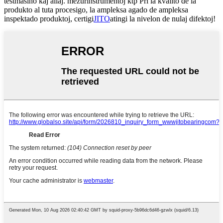
testmaŝino kaj aliaj. mezurinstrumentoj ktp Pri la kvalito de la
produkto al tuta procesigo, la ampleksa agado de ampleksa
inspektado produktoj, certigi
JITO
atingi la nivelon de nulaj difektoj!