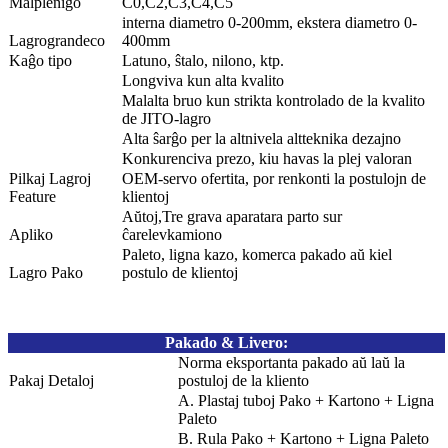
Malplenigo
C0,C2,C3,C4,C5
interna diametro 0-200mm, ekstera diametro 0-
Lagrograndeco
400mm
Kaĝo tipo
Latuno, ŝtalo, nilono, ktp.
Longviva kun alta kvalito
Malalta bruo kun strikta kontrolado de la kvalito
de JITO-lagro
Alta ŝarĝo per la altnivela altteknika dezajno
Konkurenciva prezo, kiu havas la plej valoran
Pilkaj Lagroj
OEM-servo ofertita, por renkonti la postulojn de
Feature
klientoj
Aŭtoj,Tre grava aparatara parto sur
Apliko
ĉarelevkamiono
Paleto, ligna kazo, komerca pakado aŭ kiel
Lagro Pako
postulo de klientoj
Pakado & Livero
:
Norma eksportanta pakado aŭ laŭ la
Pakaj Detaloj
postuloj de la kliento
A. Plastaj tuboj Pako + Kartono + Ligna
Paleto
B. Rula Pako + Kartono + Ligna Paleto