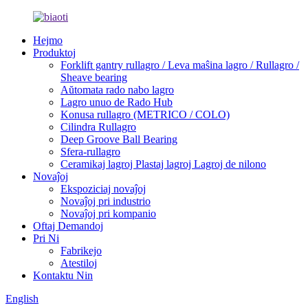
Hejmo
Produktoj
Forklift gantry rullagro / Leva maŝina lagro / Rullagro /
Sheave bearing
Aŭtomata rado nabo lagro
Lagro unuo de Rado Hub
Konusa rullagro (METRICO / COLO)
Cilindra Rullagro
Deep Groove Ball Bearing
Sfera-rullagro
Ceramikaj lagroj Plastaj lagroj Lagroj de nilono
Novaĵoj
Ekspoziciaj novaĵoj
Novaĵoj pri industrio
Novaĵoj pri kompanio
Oftaj Demandoj
Pri Ni
Fabrikejo
Atestiloj
Kontaktu Nin
English