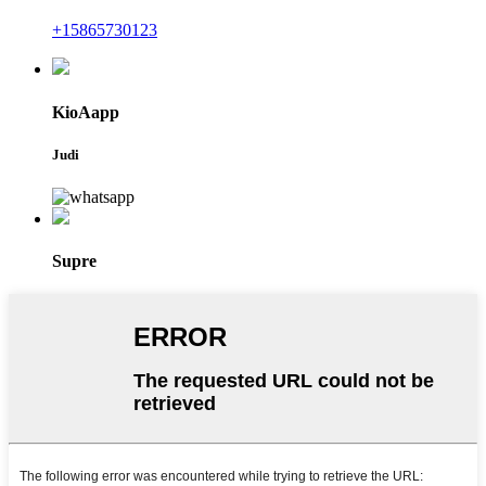
+15865730123
KioAapp
Judi
Supre