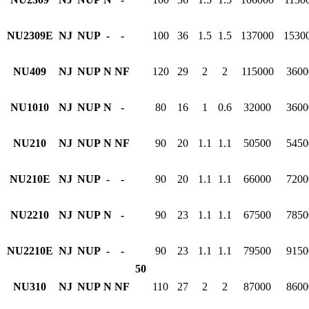
NU2309E
NJ
NUP
-
-
100
36
1.5
1.5
137000
1530
NU409
NJ
NUP
N
NF
120
29
2
2
115000
3600
NU1010
NJ
NUP
N
-
80
16
1
0.6
32000
3600
NU210
NJ
NUP
N
NF
90
20
1.1
1.1
50500
5450
NU210E
NJ
NUP
-
-
90
20
1.1
1.1
66000
7200
NU2210
NJ
NUP
N
-
90
23
1.1
1.1
67500
7850
NU2210E
NJ
NUP
-
-
90
23
1.1
1.1
79500
9150
50
NU310
NJ
NUP
N
NF
110
27
2
2
87000
8600