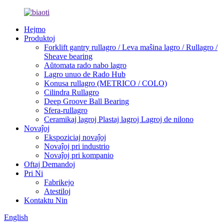
Hejmo
Produktoj
Forklift gantry rullagro / Leva maŝina lagro / Rullagro /
Sheave bearing
Aŭtomata rado nabo lagro
Lagro unuo de Rado Hub
Konusa rullagro (METRICO / COLO)
Cilindra Rullagro
Deep Groove Ball Bearing
Sfera-rullagro
Ceramikaj lagroj Plastaj lagroj Lagroj de nilono
Novaĵoj
Ekspoziciaj novaĵoj
Novaĵoj pri industrio
Novaĵoj pri kompanio
Oftaj Demandoj
Pri Ni
Fabrikejo
Atestiloj
Kontaktu Nin
English