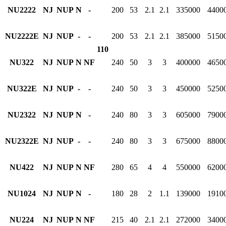
NU2222
NJ
NUP
N
-
200
53
2.1
2.1
335000
4400
NU2222E
NJ
NUP
-
-
200
53
2.1
2.1
385000
5150
110
NU322
NJ
NUP
N
NF
240
50
3
3
400000
4650
NU322E
NJ
NUP
-
-
240
50
3
3
450000
5250
NU2322
NJ
NUP
N
-
240
80
3
3
605000
7900
NU2322E
NJ
NUP
-
-
240
80
3
3
675000
8800
NU422
NJ
NUP
N
NF
280
65
4
4
550000
6200
NU1024
NJ
NUP
N
-
180
28
2
1.1
139000
1910
NU224
NJ
NUP
N
NF
215
40
2.1
2.1
272000
3400