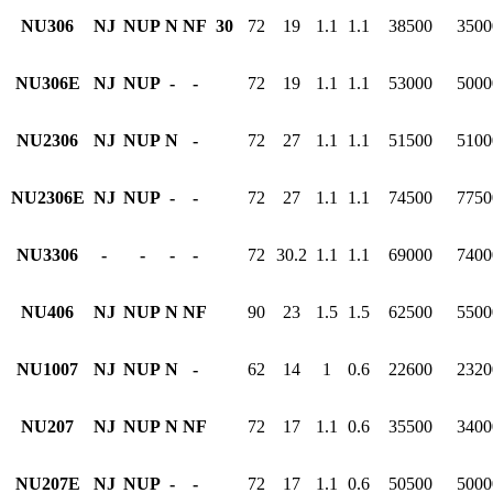
NU306
NJ
NUP
N
NF
30
72
19
1.1
1.1
38500
3500
NU306E
NJ
NUP
-
-
72
19
1.1
1.1
53000
5000
NU2306
NJ
NUP
N
-
72
27
1.1
1.1
51500
5100
NU2306E
NJ
NUP
-
-
72
27
1.1
1.1
74500
7750
NU3306
-
-
-
-
72
30.2
1.1
1.1
69000
7400
NU406
NJ
NUP
N
NF
90
23
1.5
1.5
62500
5500
NU1007
NJ
NUP
N
-
62
14
1
0.6
22600
2320
NU207
NJ
NUP
N
NF
72
17
1.1
0.6
35500
3400
NU207E
NJ
NUP
-
-
72
17
1.1
0.6
50500
5000