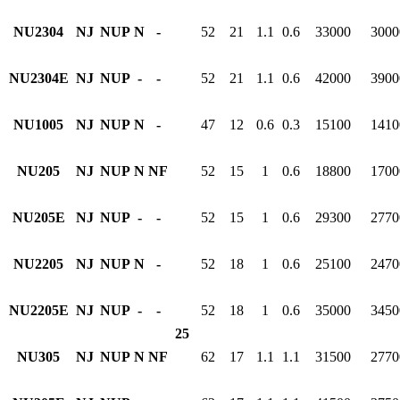
NU2304
NJ
NUP
N
-
52
21
1.1
0.6
33000
3000
NU2304E
NJ
NUP
-
-
52
21
1.1
0.6
42000
3900
NU1005
NJ
NUP
N
-
47
12
0.6
0.3
15100
1410
NU205
NJ
NUP
N
NF
52
15
1
0.6
18800
1700
NU205E
NJ
NUP
-
-
52
15
1
0.6
29300
2770
NU2205
NJ
NUP
N
-
52
18
1
0.6
25100
2470
NU2205E
NJ
NUP
-
-
52
18
1
0.6
35000
3450
25
NU305
NJ
NUP
N
NF
62
17
1.1
1.1
31500
2770