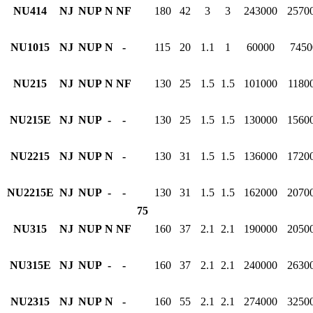
NU414
NJ
NUP
N
NF
180
42
3
3
243000
2570
NU1015
NJ
NUP
N
-
115
20
1.1
1
60000
7450
NU215
NJ
NUP
N
NF
130
25
1.5
1.5
101000
1180
NU215E
NJ
NUP
-
-
130
25
1.5
1.5
130000
1560
NU2215
NJ
NUP
N
-
130
31
1.5
1.5
136000
1720
NU2215E
NJ
NUP
-
-
130
31
1.5
1.5
162000
2070
75
NU315
NJ
NUP
N
NF
160
37
2.1
2.1
190000
2050
NU315E
NJ
NUP
-
-
160
37
2.1
2.1
240000
2630
NU2315
NJ
NUP
N
-
160
55
2.1
2.1
274000
3250