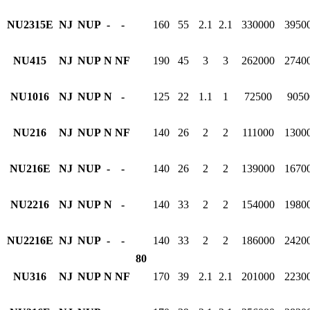
NU2315E
NJ
NUP
-
-
160
55
2.1
2.1
330000
3950
NU415
NJ
NUP
N
NF
190
45
3
3
262000
2740
NU1016
NJ
NUP
N
-
125
22
1.1
1
72500
9050
NU216
NJ
NUP
N
NF
140
26
2
2
111000
1300
NU216E
NJ
NUP
-
-
140
26
2
2
139000
1670
NU2216
NJ
NUP
N
-
140
33
2
2
154000
1980
NU2216E
NJ
NUP
-
-
140
33
2
2
186000
2420
80
NU316
NJ
NUP
N
NF
170
39
2.1
2.1
201000
2230