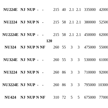
NU224E
NJ
NUP
-
-
215
40
2.1
2.1
335000
4200
NU2224
NJ
NUP
N
-
215
58
2.1
2.1
380000
5250
NU2224E
NJ
NUP
-
-
215
58
2.1
2.1
450000
6200
120
NU324
NJ
NUP
N
NF
260
55
3
3
475000
5500
NU324E
NJ
NUP
-
-
260
55
3
3
530000
6100
NU3224
NJ
NUP
N
-
260
86
3
3
710000
9200
NU3224E
NJ
NUP
-
-
260
86
3
3
795000
10300
NU424
NJ
NUP
N
NF
310
72
5
5
675000
7700