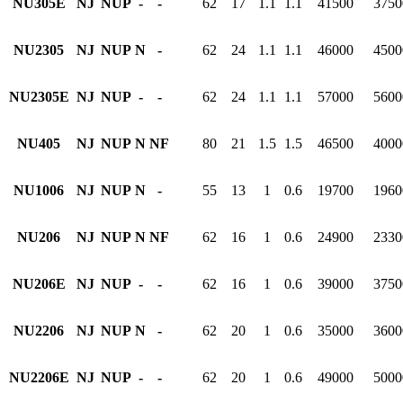
NU305E
NJ
NUP
-
-
62
17
1.1
1.1
41500
3750
NU2305
NJ
NUP
N
-
62
24
1.1
1.1
46000
4500
NU2305E
NJ
NUP
-
-
62
24
1.1
1.1
57000
5600
NU405
NJ
NUP
N
NF
80
21
1.5
1.5
46500
4000
NU1006
NJ
NUP
N
-
55
13
1
0.6
19700
1960
NU206
NJ
NUP
N
NF
62
16
1
0.6
24900
2330
NU206E
NJ
NUP
-
-
62
16
1
0.6
39000
3750
NU2206
NJ
NUP
N
-
62
20
1
0.6
35000
3600
NU2206E
NJ
NUP
-
-
62
20
1
0.6
49000
5000