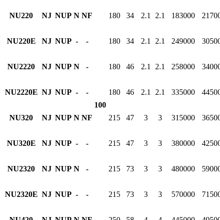
NU220
NJ
NUP
N
NF
180
34
2.1
2.1
183000
2170
NU220E
NJ
NUP
-
-
180
34
2.1
2.1
249000
3050
NU2220
NJ
NUP
N
-
180
46
2.1
2.1
258000
3400
NU2220E
NJ
NUP
-
-
180
46
2.1
2.1
335000
4450
100
NU320
NJ
NUP
N
NF
215
47
3
3
315000
3650
NU320E
NJ
NUP
-
-
215
47
3
3
380000
4250
NU2320
NJ
NUP
N
-
215
73
3
3
480000
5900
NU2320E
NJ
NUP
-
-
215
73
3
3
570000
7150
NU420
NJ
NUP
N
NF
250
58
4
4
445000
4950