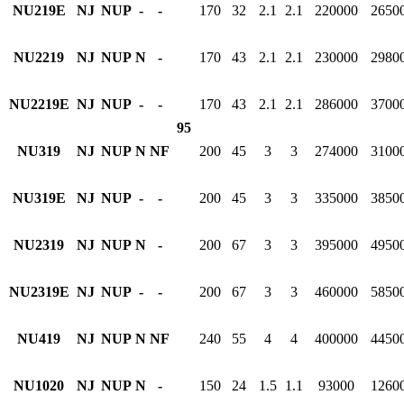
NU219E
NJ
NUP
-
-
170
32
2.1
2.1
220000
2650
NU2219
NJ
NUP
N
-
170
43
2.1
2.1
230000
2980
NU2219E
NJ
NUP
-
-
170
43
2.1
2.1
286000
3700
95
NU319
NJ
NUP
N
NF
200
45
3
3
274000
3100
NU319E
NJ
NUP
-
-
200
45
3
3
335000
3850
NU2319
NJ
NUP
N
-
200
67
3
3
395000
4950
NU2319E
NJ
NUP
-
-
200
67
3
3
460000
5850
NU419
NJ
NUP
N
NF
240
55
4
4
400000
4450
NU1020
NJ
NUP
N
-
150
24
1.5
1.1
93000
1260