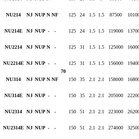
NU214
NJ
NUP
N
NF
125
24
1.5
1.5
87500
1010
NU214E
NJ
NUP
-
-
125
24
1.5
1.5
119000
1370
NU2214
NJ
NUP
N
-
125
31
1.5
1.5
125000
1600
NU2214E
NJ
NUP
-
-
125
31
1.5
1.5
156000
1940
70
NU314
NJ
NUP
N
NF
150
35
2.1
2.1
158000
1680
NU314E
NJ
NUP
-
-
150
35
2.1
2.1
205000
2220
NU2314
NJ
NUP
N
-
150
51
2.1
2.1
223000
2620
NU2314E
NJ
NUP
-
-
150
51
2.1
2.1
274000
3250