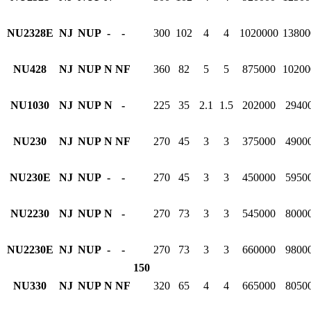
NU2328E
NJ
NUP
-
-
300
102
4
4
1020000
13800
NU428
NJ
NUP
N
NF
360
82
5
5
875000
10200
NU1030
NJ
NUP
N
-
225
35
2.1
1.5
202000
2940
NU230
NJ
NUP
N
NF
270
45
3
3
375000
4900
NU230E
NJ
NUP
-
-
270
45
3
3
450000
5950
NU2230
NJ
NUP
N
-
270
73
3
3
545000
8000
NU2230E
NJ
NUP
-
-
270
73
3
3
660000
9800
150
NU330
NJ
NUP
N
NF
320
65
4
4
665000
8050