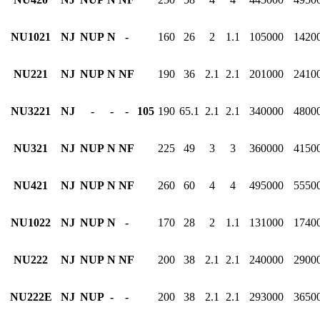
NU1021
NJ
NUP
N
-
160
26
2
1.1
105000
1420
NU221
NJ
NUP
N
NF
190
36
2.1
2.1
201000
2410
NU3221
NJ
-
-
-
105
190
65.1
2.1
2.1
340000
4800
NU321
NJ
NUP
N
NF
225
49
3
3
360000
4150
NU421
NJ
NUP
N
NF
260
60
4
4
495000
5550
NU1022
NJ
NUP
N
-
170
28
2
1.1
131000
1740
NU222
NJ
NUP
N
NF
200
38
2.1
2.1
240000
2900
NU222E
NJ
NUP
-
-
200
38
2.1
2.1
293000
3650