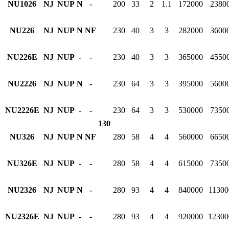
NU1026
NJ
NUP
N
-
200
33
2
1.1
172000
2380
NU226
NJ
NUP
N
NF
230
40
3
3
282000
3600
NU226E
NJ
NUP
-
-
230
40
3
3
365000
4550
NU2226
NJ
NUP
N
-
230
64
3
3
395000
5600
NU2226E
NJ
NUP
-
-
230
64
3
3
530000
7350
130
NU326
NJ
NUP
N
NF
280
58
4
4
560000
6650
NU326E
NJ
NUP
-
-
280
58
4
4
615000
7350
NU2326
NJ
NUP
N
-
280
93
4
4
840000
11300
NU2326E
NJ
NUP
-
-
280
93
4
4
920000
12300