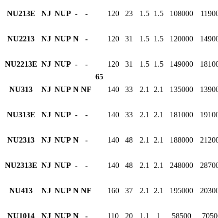
NU213E
NJ
NUP
-
-
120
23
1.5
1.5
108000
1190
NU2213
NJ
NUP
N
-
120
31
1.5
1.5
120000
1490
NU2213E
NJ
NUP
-
-
120
31
1.5
1.5
149000
1810
65
NU313
NJ
NUP
N
NF
140
33
2.1
2.1
135000
1390
NU313E
NJ
NUP
-
-
140
33
2.1
2.1
181000
1910
NU2313
NJ
NUP
N
-
140
48
2.1
2.1
188000
2120
NU2313E
NJ
NUP
-
-
140
48
2.1
2.1
248000
2870
NU413
NJ
NUP
N
NF
160
37
2.1
2.1
195000
2030
NU1014
NJ
NUP
N
-
110
20
1.1
1
58500
7050