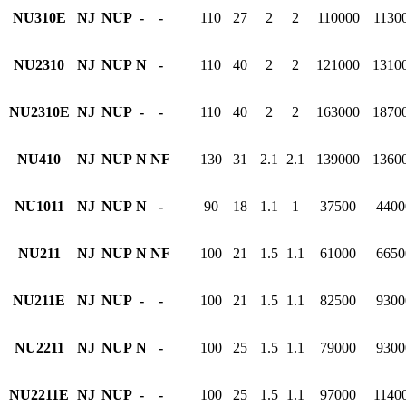
NU310E
NJ
NUP
-
-
110
27
2
2
110000
1130
NU2310
NJ
NUP
N
-
110
40
2
2
121000
1310
NU2310E
NJ
NUP
-
-
110
40
2
2
163000
1870
NU410
NJ
NUP
N
NF
130
31
2.1
2.1
139000
1360
NU1011
NJ
NUP
N
-
90
18
1.1
1
37500
4400
NU211
NJ
NUP
N
NF
100
21
1.5
1.1
61000
6650
NU211E
NJ
NUP
-
-
100
21
1.5
1.1
82500
9300
NU2211
NJ
NUP
N
-
100
25
1.5
1.1
79000
9300
NU2211E
NJ
NUP
-
-
100
25
1.5
1.1
97000
1140