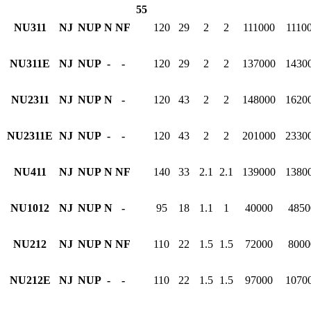
55
NU311
NJ
NUP
N
NF
120
29
2
2
111000
1110
NU311E
NJ
NUP
-
-
120
29
2
2
137000
1430
NU2311
NJ
NUP
N
-
120
43
2
2
148000
1620
NU2311E
NJ
NUP
-
-
120
43
2
2
201000
2330
NU411
NJ
NUP
N
NF
140
33
2.1
2.1
139000
1380
NU1012
NJ
NUP
N
-
95
18
1.1
1
40000
4850
NU212
NJ
NUP
N
NF
110
22
1.5
1.5
72000
8000
NU212E
NJ
NUP
-
-
110
22
1.5
1.5
97000
1070