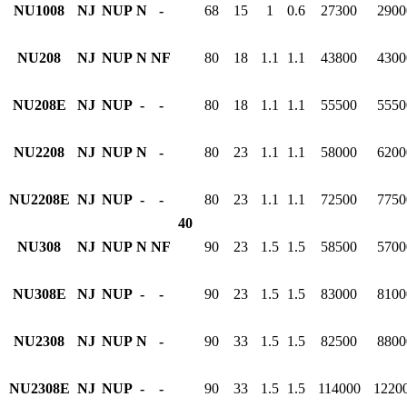
NU1008
NJ
NUP
N
-
68
15
1
0.6
27300
2900
NU208
NJ
NUP
N
NF
80
18
1.1
1.1
43800
4300
NU208E
NJ
NUP
-
-
80
18
1.1
1.1
55500
5550
NU2208
NJ
NUP
N
-
80
23
1.1
1.1
58000
6200
NU2208E
NJ
NUP
-
-
80
23
1.1
1.1
72500
7750
40
NU308
NJ
NUP
N
NF
90
23
1.5
1.5
58500
5700
NU308E
NJ
NUP
-
-
90
23
1.5
1.5
83000
8100
NU2308
NJ
NUP
N
-
90
33
1.5
1.5
82500
8800
NU2308E
NJ
NUP
-
-
90
33
1.5
1.5
114000
1220