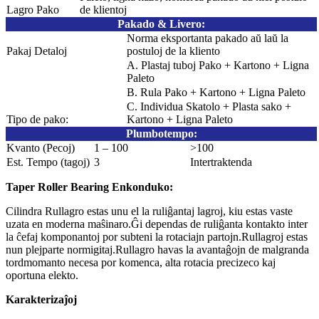
Lagro Pako
de klientoj
Pakado & Livero
:
Norma eksportanta pakado aŭ laŭ la
Pakaj Detaloj
postuloj de la kliento
A. Plastaj tuboj Pako + Kartono + Ligna
Paleto
B. Rula Pako + Kartono + Ligna Paleto
C. Individua Skatolo + Plasta sako +
Tipo de pako:
Kartono + Ligna Paleto
Plumbotempo
:
Kvanto (Pecoj)
1 – 100
>100
Est. Tempo (tagoj)
3
Intertraktenda
Taper Roller Bearing Enkonduko:
Cilindra Rullagro estas unu el la ruliĝantaj lagroj, kiu estas vaste
uzata en moderna maŝinaro.Ĝi dependas de ruliĝanta kontakto inter
la ĉefaj komponantoj por subteni la rotaciajn partojn.Rullagroj estas
nun plejparte normigitaj.Rullagro havas la avantaĝojn de malgranda
tordmomanto necesa por komenca, alta rotacia precizeco kaj
oportuna elekto.
Karakterizaĵoj