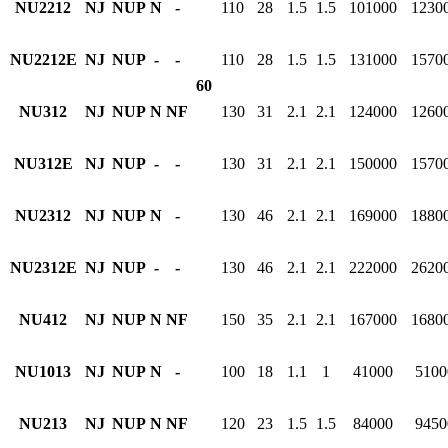
NU2212
NJ
NUP
N
-
110
28
1.5
1.5
101000
1230
NU2212E
NJ
NUP
-
-
110
28
1.5
1.5
131000
1570
60
NU312
NJ
NUP
N
NF
130
31
2.1
2.1
124000
1260
NU312E
NJ
NUP
-
-
130
31
2.1
2.1
150000
1570
NU2312
NJ
NUP
N
-
130
46
2.1
2.1
169000
1880
NU2312E
NJ
NUP
-
-
130
46
2.1
2.1
222000
2620
NU412
NJ
NUP
N
NF
150
35
2.1
2.1
167000
1680
NU1013
NJ
NUP
N
-
100
18
1.1
1
41000
5100
NU213
NJ
NUP
N
NF
120
23
1.5
1.5
84000
9450