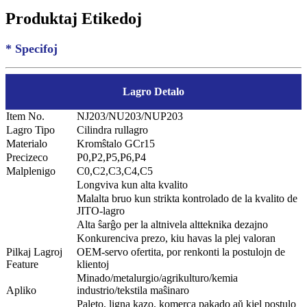
Produktaj Etikedoj
* Specifoj
Lagro Detalo
Item No.
NJ203/NU203/NUP203
Lagro Tipo
Cilindra rullagro
Materialo
Kromŝtalo GCr15
Precizeco
P0,P2,P5,P6,P4
Malplenigo
C0,C2,C3,C4,C5
Longviva kun alta kvalito
Malalta bruo kun strikta kontrolado de la kvalito de
JITO-lagro
Alta ŝarĝo per la altnivela altteknika dezajno
Konkurenciva prezo, kiu havas la plej valoran
Pilkaj Lagroj
OEM-servo ofertita, por renkonti la postulojn de
Feature
klientoj
Minado/metalurgio/agrikulturo/kemia
Apliko
industrio/tekstila maŝinaro
Paleto, ligna kazo, komerca pakado aŭ kiel postulo