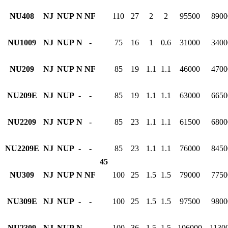
NU408
NJ
NUP
N
NF
110
27
2
2
95500
8900
NU1009
NJ
NUP
N
-
75
16
1
0.6
31000
3400
NU209
NJ
NUP
N
NF
85
19
1.1
1.1
46000
4700
NU209E
NJ
NUP
-
-
85
19
1.1
1.1
63000
6650
NU2209
NJ
NUP
N
-
85
23
1.1
1.1
61500
6800
NU2209E
NJ
NUP
-
-
85
23
1.1
1.1
76000
8450
45
NU309
NJ
NUP
N
NF
100
25
1.5
1.5
79000
7750
NU309E
NJ
NUP
-
-
100
25
1.5
1.5
97500
9800
NU2309
NJ
NUP
N
-
100
36
1.5
1.5
106000
1130