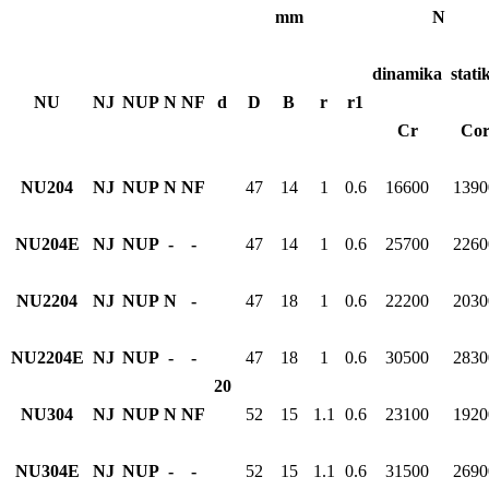
mm
N
dinamika
stati
NU
NJ
NUP
N
NF
d
D
B
r
r
1
C
r
C
o
NU204
NJ
NUP
N
NF
47
14
1
0.6
16600
1390
NU204E
NJ
NUP
-
-
47
14
1
0.6
25700
2260
NU2204
NJ
NUP
N
-
47
18
1
0.6
22200
2030
NU2204E
NJ
NUP
-
-
47
18
1
0.6
30500
2830
20
NU304
NJ
NUP
N
NF
52
15
1.1
0.6
23100
1920
NU304E
NJ
NUP
-
-
52
15
1.1
0.6
31500
2690