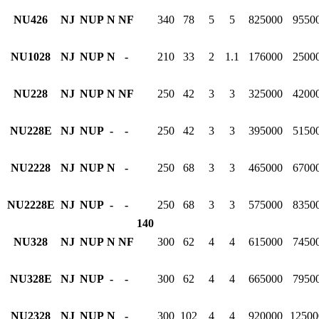
NU426
NJ
NUP
N
NF
340
78
5
5
825000
9550
NU1028
NJ
NUP
N
-
210
33
2
1.1
176000
2500
NU228
NJ
NUP
N
NF
250
42
3
3
325000
4200
NU228E
NJ
NUP
-
-
250
42
3
3
395000
5150
NU2228
NJ
NUP
N
-
250
68
3
3
465000
6700
NU2228E
NJ
NUP
-
-
250
68
3
3
575000
8350
140
NU328
NJ
NUP
N
NF
300
62
4
4
615000
7450
NU328E
NJ
NUP
-
-
300
62
4
4
665000
7950
NU2328
NJ
NUP
N
-
300
102
4
4
920000
12500