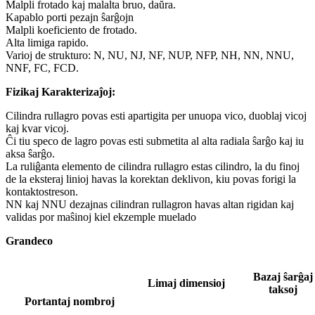
Malpli frotado kaj malalta bruo, daŭra.
Kapablo porti pezajn ŝarĝojn
Malpli koeficiento de frotado.
Alta limiga rapido.
Varioj de strukturo: N, NU, NJ, NF, NUP, NFP, NH, NN, NNU,
NNF, FC, FCD.
Fizikaj Karakterizaĵoj:
Cilindra rullagro povas esti apartigita per unuopa vico, duoblaj vicoj
kaj kvar vicoj.
Ĉi tiu speco de lagro povas esti submetita al alta radiala ŝarĝo kaj iu
aksa ŝarĝo.
La ruliĝanta elemento de cilindra rullagro estas cilindro, la du finoj
de la eksteraj linioj havas la korektan deklivon, kiu povas forigi la
kontaktostreson.
NN kaj NNU dezajnas cilindran rullagron havas altan rigidan kaj
validas por maŝinoj kiel ekzemple muelado
Grandeco
Bazaj ŝarĝaj
Limaj dimensioj
taksoj
Portantaj nombroj