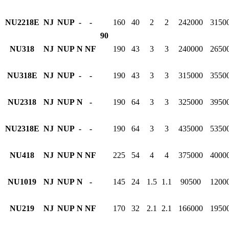
NU2218E
NJ
NUP
-
-
160
40
2
2
242000
3150
90
NU318
NJ
NUP
N
NF
190
43
3
3
240000
2650
NU318E
NJ
NUP
-
-
190
43
3
3
315000
3550
NU2318
NJ
NUP
N
-
190
64
3
3
325000
3950
NU2318E
NJ
NUP
-
-
190
64
3
3
435000
5350
NU418
NJ
NUP
N
NF
225
54
4
4
375000
4000
NU1019
NJ
NUP
N
-
145
24
1.5
1.1
90500
1200
NU219
NJ
NUP
N
NF
170
32
2.1
2.1
166000
1950